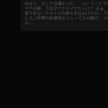
やはり、ロシアは凄かった。 ということで
ーナが銀。三位がウクライナだっけ？ まぁ
達できないスタイルの持ち主なわけだが。 
しろ二年間の出場停止くらってその後の、 
ろ...