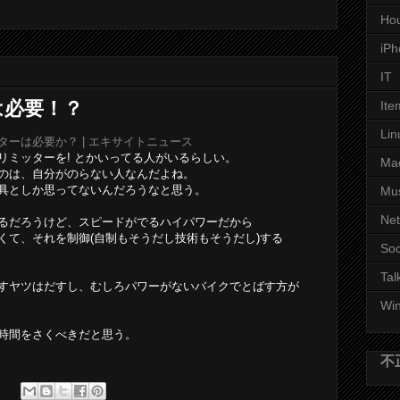
Ho
iPh
IT
は必要！？
Ite
Lin
ーは必要か？ | エキサイトニュース
リミッターを! とかいってる人がいるらしい。
Ma
のは、自分がのらない人なんだよね。
具としか思ってないんだろうなと思う。
Mu
Ne
るだろうけど、スピードがでるハイパワーだから
くて、それを制御(自制もそうだし技術もそうだし)する
Soc
Tal
すヤツはだすし、むしろパワーがないバイクでとばす方が
Wi
時間をさくべきだと思う。
不