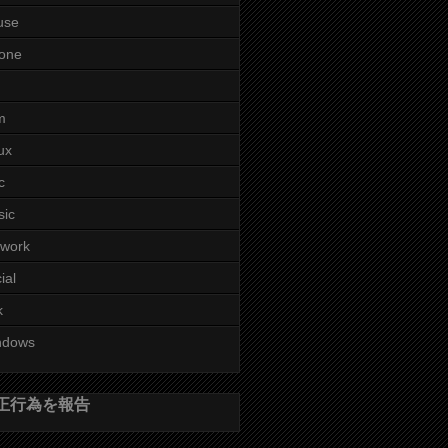
use
one
m
ux
c
sic
twork
ial
k
ndows
正行為を報告