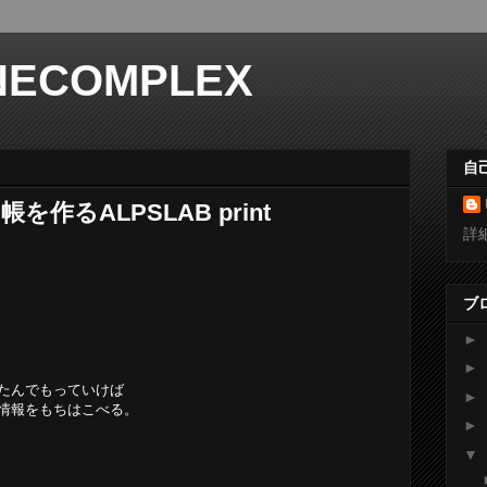
NECOMPLEX
自
作るALPSLAB print
詳
ブ
►
►
たんでもっていけば
►
情報をもちはこべる。
►
▼