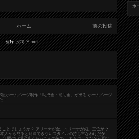
ホ
ホーム
前の投稿
登録:
投稿 (Atom)
23区ホームページ制作「助成金・補助金」が出る ホームページ
た！
うことでしょうか？ アリーナが金。イリーナが銀。三位がウ
日本人から見ると到達できないスタイルの持ち主なわけだが。
二年間の出場停止くらってその後の、 カムバックだから喜び