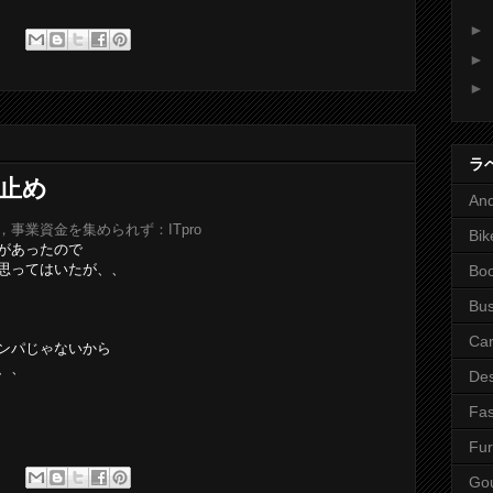
►
►
►
ラ
り止め
And
事業資金を集められず：ITpro
Bik
があったので
思ってはいたが、、
Bo
Bus
Ca
ンパじゃないから
、、
Des
Fas
Fur
Go