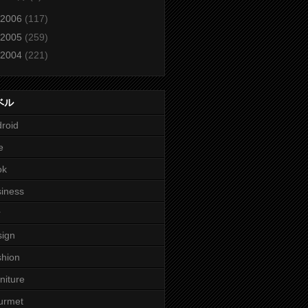
2006
(117)
2005
(259)
2004
(221)
ベル
roid
e
ok
iness
r
ign
hion
niture
urmet