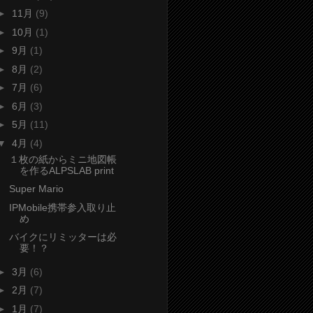
►
11月
(9)
►
10月
(1)
►
9月
(1)
►
8月
(2)
►
7月
(6)
►
6月
(3)
►
5月
(11)
▼
4月
(4)
１枚の紙からミニ地図帳
を作るALPSLAB print
Super Mario
IPMobile携帯参入取り止
め
バイクにリミッターは必
要！？
►
3月
(6)
►
2月
(7)
►
1月
(7)