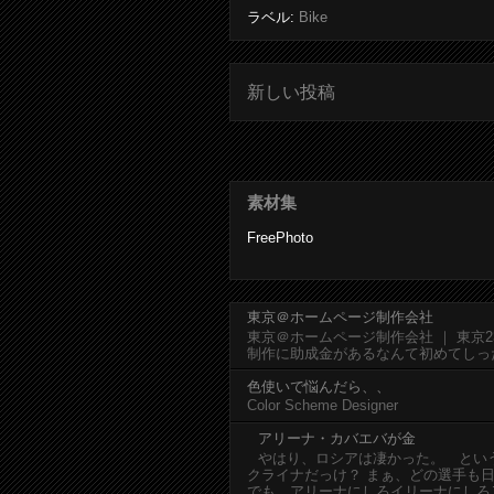
ラベル:
Bike
新しい投稿
素材集
FreePhoto
東京＠ホームページ制作会社
東京＠ホームページ制作会社 ｜ 東京
制作に助成金があるなんて初めてしっ
色使いで悩んだら、、
Color Scheme Designer
アリーナ・カバエバが金
やはり、ロシアは凄かった。 とい
クライナだっけ？ まぁ、どの選手も
でも、アリーナにしろイリーナにしろ