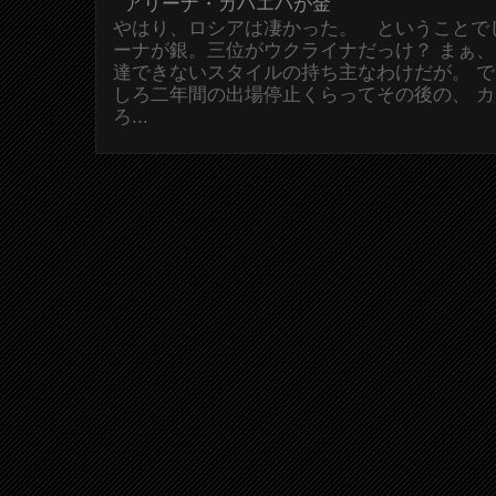
アリーナ・カバエバが金
やはり、ロシアは凄かった。 ということで
ーナが銀。三位がウクライナだっけ？ まぁ
達できないスタイルの持ち主なわけだが。 
しろ二年間の出場停止くらってその後の、 
ろ...