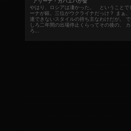
アリーナ・カバエバが金
やはり、ロシアは凄かった。 ということで
ーナが銀。三位がウクライナだっけ？ まぁ
達できないスタイルの持ち主なわけだが。 
しろ二年間の出場停止くらってその後の、 
ろ...