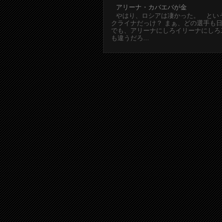
アリーナ・カバエバが金
やはり、ロシアは凄かった。 とい
クライナだっけ？ まぁ、どの選手も
でも、アリーナにしろイリーナにしろ
も違うだろ...