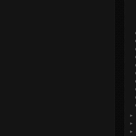
►
►
►