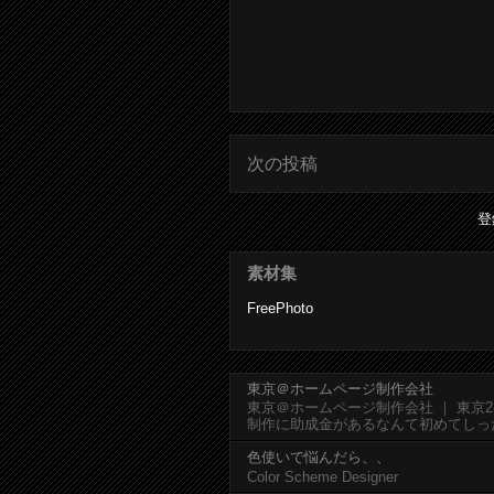
次の投稿
登
素材集
FreePhoto
東京＠ホームページ制作会社
東京＠ホームページ制作会社 ｜ 東京
制作に助成金があるなんて初めてしっ
色使いで悩んだら、、
Color Scheme Designer