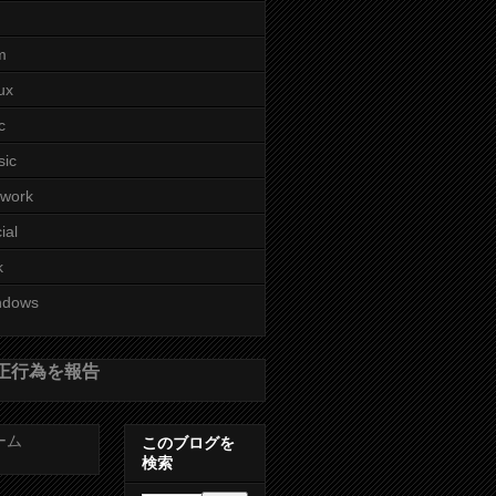
m
ux
c
sic
twork
ial
k
ndows
正行為を報告
ーム
このブログを
検索