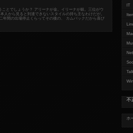
IT
うことでしょうか？ アリーナが金。イリーナが銀。三位がウ
日本人から見ると到達できないスタイルの持ち主なわけだが。
Ite
二年間の出場停止くらってその後の、 カムバックだから喜び
Lin
Ma
Mu
Ne
Soc
Tal
Wi
不
ホ