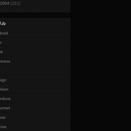
2004
(221)
ベル
roid
e
ok
iness
r
ign
hion
niture
urmet
use
one