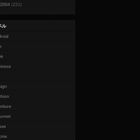
2004
(221)
ベル
roid
e
ok
iness
r
ign
hion
niture
urmet
use
one