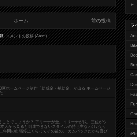
►
ホーム
前の投稿
ラ
And
録:
コメントの投稿 (Atom)
Bik
Bo
Bus
Ca
Des
23区ホームページ制作「助成金・補助金」が出る ホームページ
た！
Fas
Fur
Go
うことでしょうか？ アリーナが金。イリーナが銀。三位がウ
Ho
日本人から見ると到達できないスタイルの持ち主なわけだが。
二年間の出場停止くらってその後の、 カムバックだから喜び
iPh