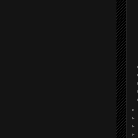
►
►
►
►