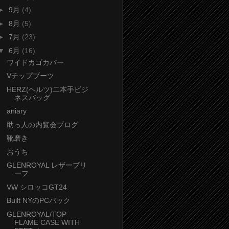
►
9月
(4)
►
8月
(5)
►
7月
(23)
▼
6月
(16)
ワイドカゴカバー
Vチップブーツ
HERZ(ヘルツ)二本手ビジ
ネスバッグ
aniary
助っ人の内覧会ブログ
靴磨き
おうち
GLENROYAL レザーブリ
ーフ
VW シロッコGT24
Built NYのPCバック
GLENROYAL/TOP
FLAME CASE WITH