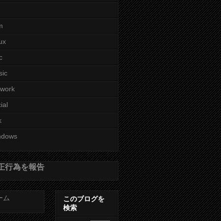
m
ux
c
sic
twork
ial
k
ndows
正行為を報告
ーム
このブログを
検索