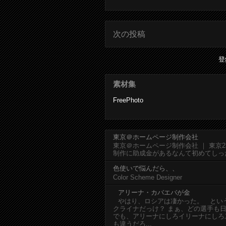
次の投稿
登
素材集
FreePhoto
東京＠ホームページ制作会社
東京＠ホームページ制作会社 ｜ 東京
制作に助成金があるなんて初めてしっ
色使いで悩んだら、、
Color Scheme Designer
アリーナ・カバエバが金
やはり、ロシアは凄かった。 とい
クライナだっけ？ まぁ、どの選手も
でも、アリーナにしろイリーナにしろ
も違うだろ...