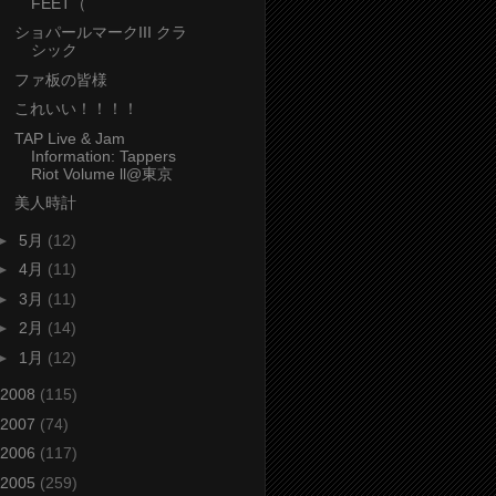
FEET（
ショパールマークIII クラ
シック
ファ板の皆様
これいい！！！！
TAP Live & Jam
Information: Tappers
Riot Volume ll@東京
美人時計
►
5月
(12)
►
4月
(11)
►
3月
(11)
►
2月
(14)
►
1月
(12)
2008
(115)
2007
(74)
2006
(117)
2005
(259)