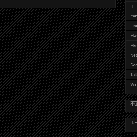
IT
Ite
Lin
Ma
Mu
Ne
Soc
Tal
Wi
不
ホ