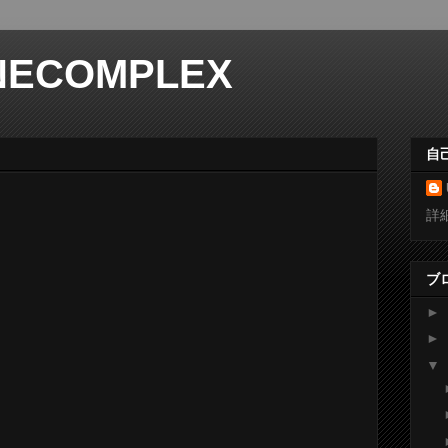
NECOMPLEX
自
詳
ブ
►
►
▼