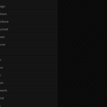
ign
hion
niture
urmet
use
one
m
ux
c
sic
twork
ial
k