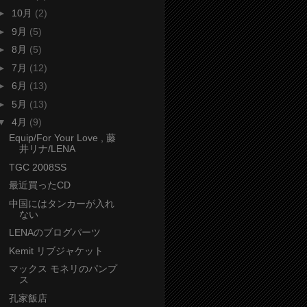
►
10月
(2)
►
9月
(5)
►
8月
(5)
►
7月
(12)
►
6月
(13)
►
5月
(13)
▼
4月
(9)
Equip/For Your Love , 藤
井リナ/LENA
TGC 2008SS
最近買ったCD
中国にはタンカーが入れ
ない
LENAのブログパーツ
Kemit リブジャケット
マックス モネリのパンプ
ス
孔家飯店