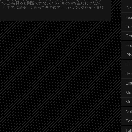
日本人から見ると到達できないスタイルの持ち主なわけだが。
Des
二年間の出場停止くらってその後の、 カムバックだから喜び
Fas
Fur
Go
Ho
iPh
IT
Ite
Lin
Ma
Mu
Ne
Soc
Tal