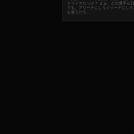
クライナだっけ？ まぁ、どの選手も
でも、アリーナにしろイリーナにしろ
も違うだろ...