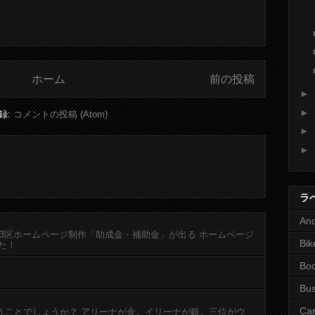
ホーム
前の投稿
►
►
録:
コメントの投稿 (Atom)
►
►
ラ
And
23区ホームページ制作「助成金・補助金」が出る ホームページ
Bik
た！
Bo
Bus
Ca
うことでしょうか？ アリーナが金。イリーナが銀。三位がウ