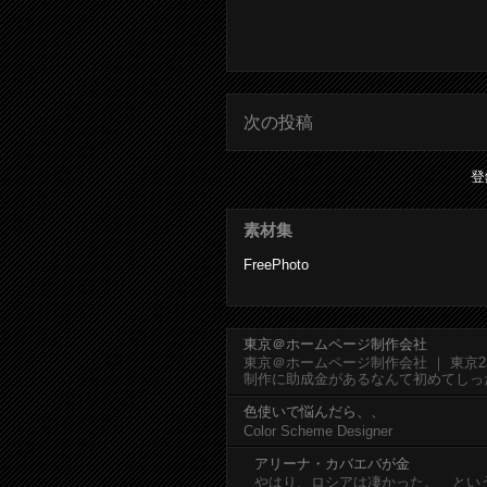
次の投稿
登
素材集
FreePhoto
東京＠ホームページ制作会社
東京＠ホームページ制作会社 ｜ 東京
制作に助成金があるなんて初めてしっ
色使いで悩んだら、、
Color Scheme Designer
アリーナ・カバエバが金
やはり、ロシアは凄かった。 とい