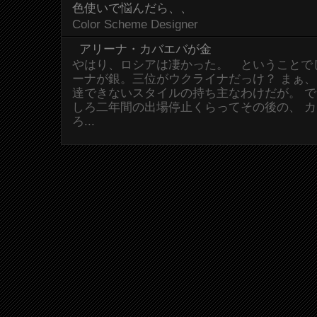
色使いで悩んだら、、
Color Scheme Designer
アリーナ・カバエバが金
やはり、ロシアは凄かった。 ということで
ーナが銀。三位がウクライナだっけ？ まぁ
達できないスタイルの持ち主なわけだが。 
しろ二年間の出場停止くらってその後の、 
ろ...