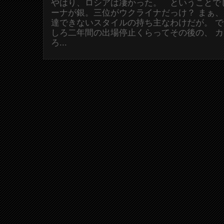
やはり、ロシアは凄かった。 ということで
ーナが銀。三位がウクライナだっけ？ まぁ
達できないスタイルの持ち主なわけだが。 
しろ二年間の出場停止くらってその後の、 
ろ...