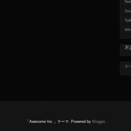
Ne
Soc
Tal
Wi
不
ホ
「Awesome Inc.」テーマ. Powered by
Blogger
.