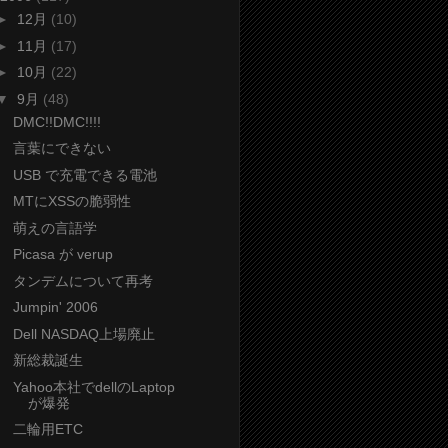
►
12月
(10)
►
11月
(17)
►
10月
(22)
▼
9月
(48)
DMC!!DMC!!!!
言葉にできない
USB で充電できる電池
MTにXSSの脆弱性
萌えの言語学
Picasa が verup
タンデムについて再考
Jumpin' 2006
Dell NASDAQ上場廃止
新総裁誕生
Yahoo本社でdellのLaptop
が爆発
二輪用ETC