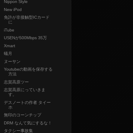
Nippon Style
New iPod
免許が非接触型ICカード
に
iTube
USENが500Mbps 35万
Xmart
蟻月
ヌーサン
Youtubeの動画を保存する
方法
志賀高原ツー
志賀高原にっていきま
す。
デスノートの作者 タイー
ホ
無印のコーンチップ
DRM なんて気にするな！
タクシー事故集