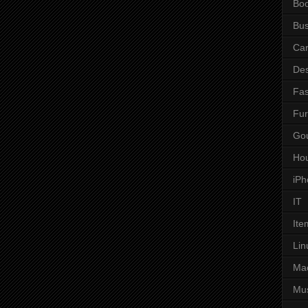
Bo
Bus
Ca
Des
Fas
Fur
Go
Ho
iPh
IT
Ite
Lin
Ma
Mu