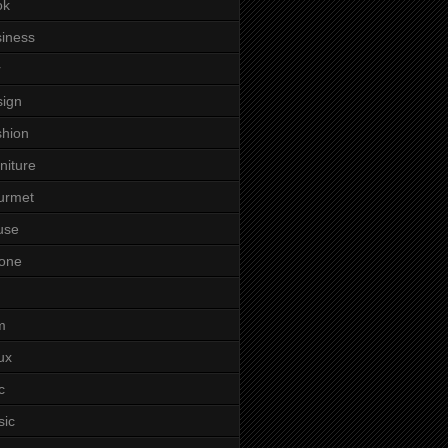
ok
iness
r
ign
hion
niture
urmet
use
one
m
ux
c
sic