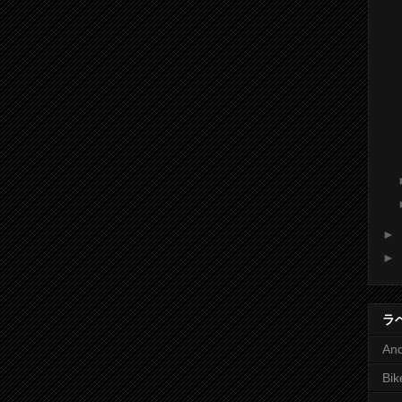
►
►
ラ
And
Bik