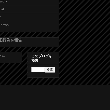
twork
ial
k
ndows
正行為を報告
ーム
このブログを
検索