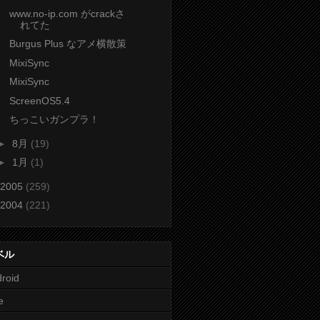
www.no-ip.com がcrackさ
れてた
Burgus Plus なアメ横散策
MixiSync
MixiSync
ScreenOS5.4
ちっこいガンプラ！
►
8月
(19)
►
1月
(1)
2005
(259)
2004
(221)
ベル
roid
e