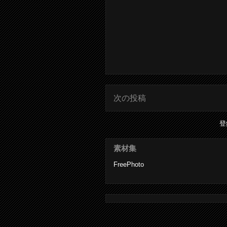
次の投稿
登
素材集
FreePhoto