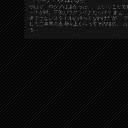
アリーナ・カバエバが金
やはり、ロシアは凄かった。 ということで
ーナが銀。三位がウクライナだっけ？ まぁ
達できないスタイルの持ち主なわけだが。 
しろ二年間の出場停止くらってその後の、 
ろ...