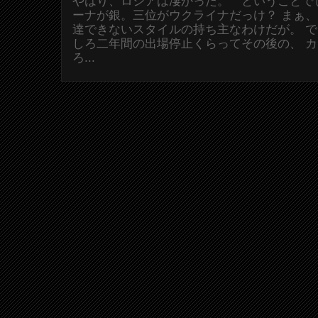
やはり、ロシアは凄かった。 ということで
ーナが銀。三位がウクライナだっけ？ まぁ
達できないスタイルの持ち主なわけだが。 
しろ二年間の出場停止くらってその後の、 
ろ...