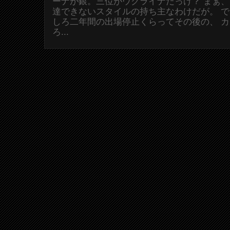
ーナが銀。三位がウクライナだっけ？ まぁ
達できないスタイルの持ち主なわけだが。 
しろ二年間の出場停止くらってその後の、 
ろ...