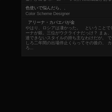
色使いで悩んだら、、
Color Scheme Designer
アリーナ・カバエバが金
やはり、ロシアは凄かった。 ということで
ーナが銀。三位がウクライナだっけ？ まぁ
達できないスタイルの持ち主なわけだが。 
しろ二年間の出場停止くらってその後の、 
ろ...